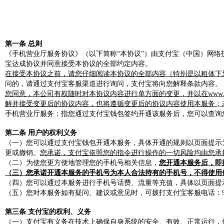
第一条 总则
《手机营业厅服务协议》（以下简称“本协议”）由支付宝（中国）网络
宝达成协议并同意接受本协议的全部约定内容。
在接受本协议之前，请您仔细阅读本协议的全部内容（特别是以粗体下
问的，请通过支付宝客服渠道进行询问，支付宝将向您解释条款内容。
您同意，本公司有权随时对本协议内容进行单方面的变更，并以在www.
解并接受变更后的协议内容，也将遵循变更后的协议内容使用本服务；
手机营业厅服务：指您通过支付宝钱包签约开通该服务后，您可以查询
第二条 用户的权利义务
（一）您可以通过支付宝钱包开通本服务，具体开通的规则以页面提示
更或撤销。
您承诺，支付宝依照您的指令进行操作的一切风险均由您承
（二）为使您更方便地管理您的手机号相关信息，
您开通本服务后，即
（三）您承诺开通本服务的手机号为本人合法持有的手机号，不得使用
（四）您可以通过本服务进行手机号话费、流量等充值，具体以页面提
（五）您对本服务如有疑问、建议或意见时，可拨打支付宝客服电话：9518
第三条 支付宝的权利、义务
（一）支付宝有义务在技术上确保自身系统的安全、有效、正常运行，